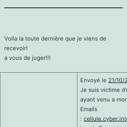
Voila la toute dernière que je viens de
recevoir!
a vous de juger!!!
Envoyé le
21/10/
Je suis victime 
ayant venu a mo
Emails
:
cellule.cyber.i