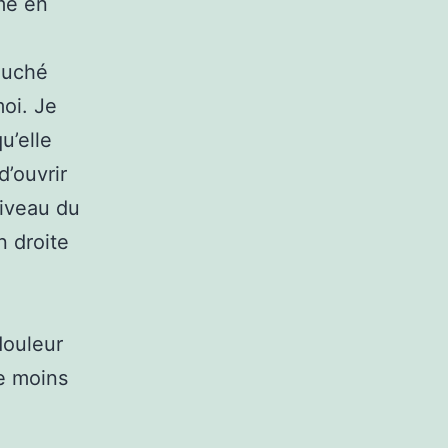
me en
ouché
oi. Je
u’elle
d’ouvrir
iveau du
n droite
douleur
de moins