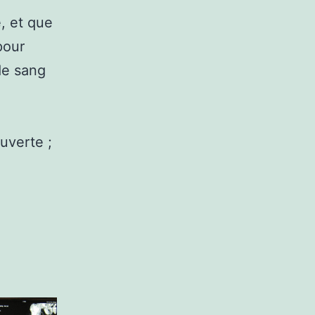
, et que
pour
de sang
uverte ;