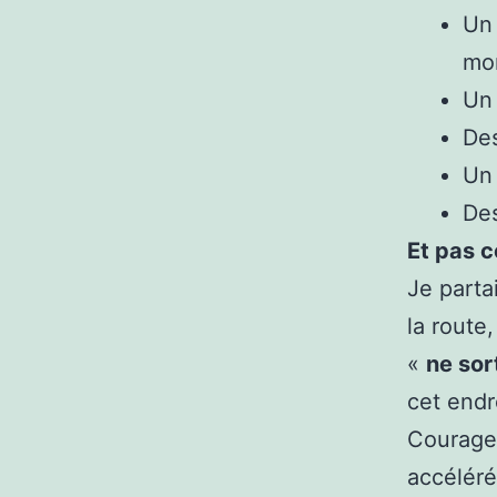
Un 
m
Un 
Des
Un
Des
Et pas c
Je parta
la route
«
ne sor
cet endr
Courageu
accéléré