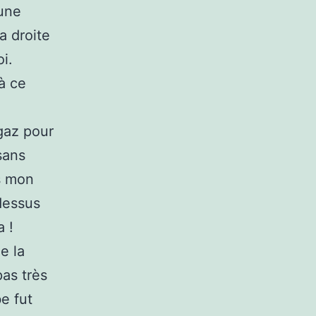
 une
a droite
i.
à ce
 gaz pour
sans
as mon
 dessus
a !
e la
pas très
e fut