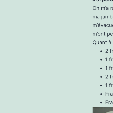
On m’a r
ma jambe
m’évacue
m’ont pe
Quant à 
2 f
1 f
1 f
2 f
1 f
Fra
Fra