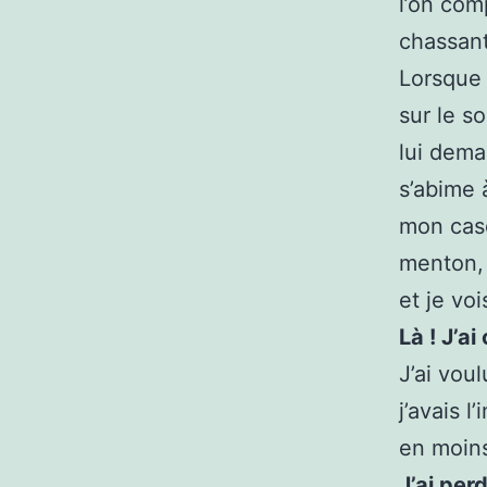
l’on co
chassant 
Lorsque 
sur le s
lui dema
s’abime 
mon cas
menton, 
et je vo
Là ! J’ai
J’ai vou
j’avais 
en moins
J’ai per