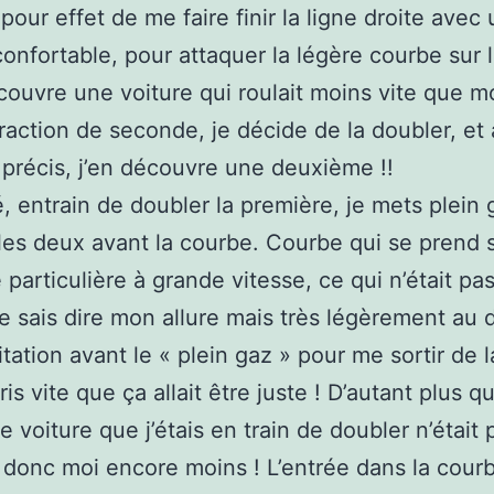
 pour effet de me faire finir la ligne droite avec
confortable, pour attaquer la légère courbe sur l
couvre une voiture qui roulait moins vite que mo
raction de seconde, je décide de la doubler, et 
récis, j’en découvre une deuxième !!
é, entrain de doubler la première, je mets plein
les deux avant la courbe. Courbe qui se prend 
té particulière à grande vitesse, ce qui n’était p
ne sais dire mon allure mais très légèrement au
itation avant le « plein gaz » pour me sortir de l
s vite que ça allait être juste ! D’autant plus qu
 voiture que j’étais en train de doubler n’était 
, donc moi encore moins ! L’entrée dans la courb