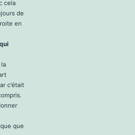
 cela
ujours de
roite en
qui
 la
art
r c’était
compris.
 donner
tique que