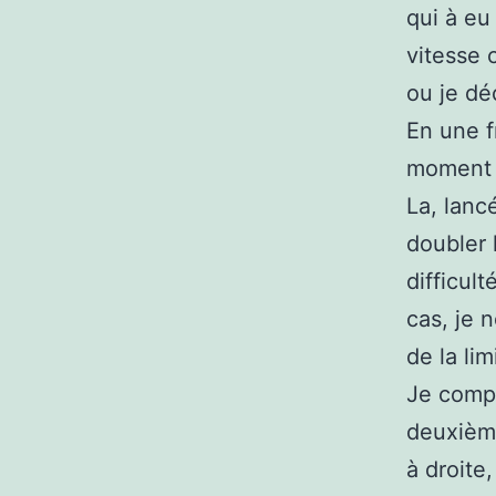
qui à eu
vitesse 
ou je dé
En une f
moment p
La, lanc
doubler 
difficul
cas, je 
de la lim
Je compri
deuxième
à droite