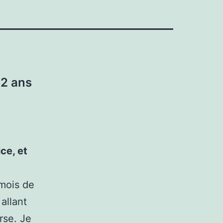
 2 ans
ce, et
 mois de
allant
erse. Je