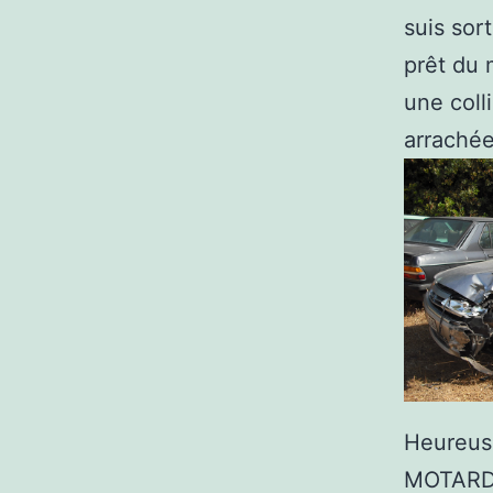
suis sort
prêt du 
une coll
arrachée
Heureus
MOTARD