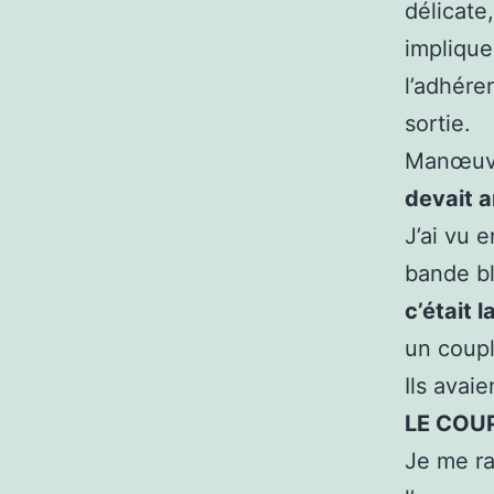
délicate,
implique
l’adhére
sortie.
Manœuvre
devait a
J’ai vu e
bande bl
c’était l
un coupl
Ils avai
LE COU
Je me ra