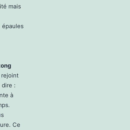
ité mais
, épaules
tong
 rejoint
dire :
nte à
mps.
us
ture. Ce