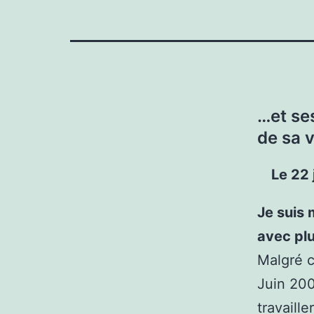
…
et se
de sa 
Le 22 
Je suis 
avec plu
Malgré c
Juin 20
travaille