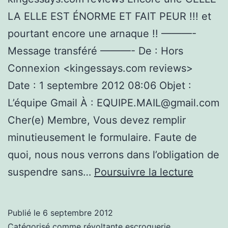
LA ELLE EST ÉNORME ET FAIT PEUR !!! et
pourtant encore une arnaque !! ———-
Message transféré ———- De : Hors
Connexion <kingessays.com reviews>
Date : 1 septembre 2012 08:06 Objet :
L’équipe Gmail À : EQUIPE.MAIL@gmail.com
Cher(e) Membre, Vous devez remplir
minutieusement le formulaire. Faute de
quoi, nous nous verrons dans l’obligation de
Escroq
suspendre sans…
Poursuivre la lecture
GMAIL
Publié le
6 septembre 2012
Catégorisé comme
révoltante escroquerie