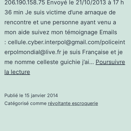
206.190.158.75 Envoyé le 21/10/2013 à 17 h
36 min Je suis victime d’une arnaque de
rencontre et une personne ayant venu a
mon aide suivez mon témoignage Emails
: cellule.cyber.interpol@gmail.com/policeint
erpolmondial@live.fr je suis Française et je
me nomme celleste guichie j’ai…
Poursuivre
Une
la lecture
toute
nouvelle
Publié le
15 janvier 2014
Arnaque
Catégorisé comme
révoltante escroquerie