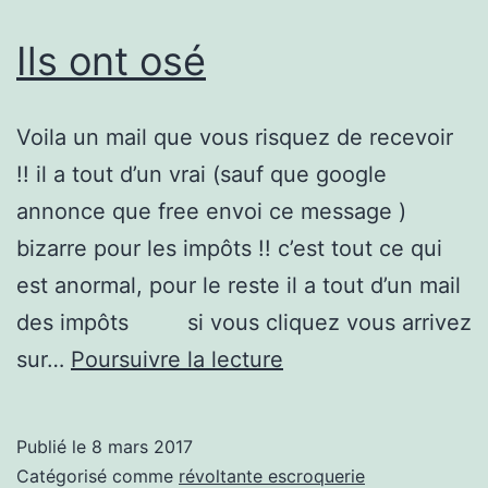
plus
normal,
Ils ont osé
n’est
ce
Voila un mail que vous risquez de recevoir
pas
!! il a tout d’un vrai (sauf que google
annonce que free envoi ce message )
bizarre pour les impôts !! c’est tout ce qui
est anormal, pour le reste il a tout d’un mail
des impôts si vous cliquez vous arrivez
Ils
sur…
Poursuivre la lecture
ont
osé
Publié le
8 mars 2017
Catégorisé comme
révoltante escroquerie