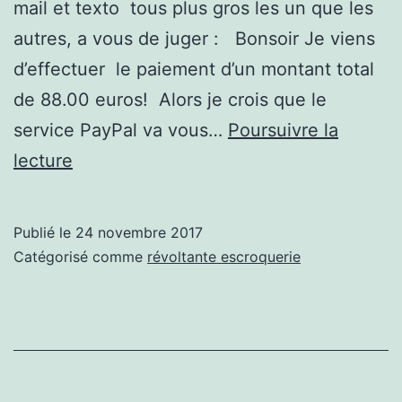
mail et texto tous plus gros les un que les
autres, a vous de juger : Bonsoir Je viens
d’effectuer le paiement d’un montant total
de 88.00 euros! Alors je crois que le
service PayPal va vous…
Poursuivre la
Arnaque
lecture
sur
le
Publié le
24 novembre 2017
bon
Catégorisé comme
révoltante escroquerie
coin
!!!
rien
de